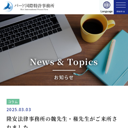
日本語
English
简体中文
Language
日本語
English
简体中文
トップページ
サービスのご案内
事務所紹介
News & Topics
メンバー紹介
お知らせ
お知らせ
資料ダウンロード
コラム
プライバシーポリシー
2025.03.03
隆安法律事務所の魏先生・権先生がご来所さ
れました