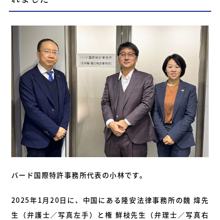
055-253-2111
営業時間 ／ 9：00～18：00（月曜日～金曜日）
※土・日・祝日休み
お問合せフォーム
24時間ご利用可能
※ご連絡までに数日かかる場合がございます
バード国際特許事務所代表の小林です。
2025年1月20日に、中国にある隆安法律事務所の魏 煒先
生（弁護士／写真左手）と権 鮮枝先生（弁理士／写真右